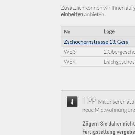
Zusätzlich können wir Ihnen auf
einheiten
anbieten.
№
Lage
Zschochernstrasse 13, Gera
WE3
2.Obergesch
WE4
Dachgeschos
TIPP
Mit unseren attr
neue Mietwohnung und 
Zögern Sie daher nich
Fertigstellung vergebe