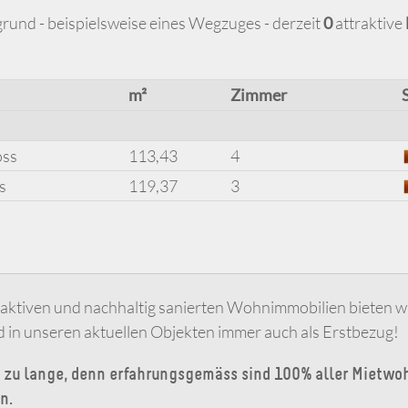
grund - beispielsweise eines Wegzuges - derzeit
0
attraktive
m²
Zimmer
oss
113,43
4
s
119,37
3
aktiven und nachhaltig sanierten Wohnimmobilien bieten wi
in unseren aktuellen Objekten immer auch als Erstbezug!
t zu lange, denn erfahrungsgemäss sind 100% aller Mietwo
n.