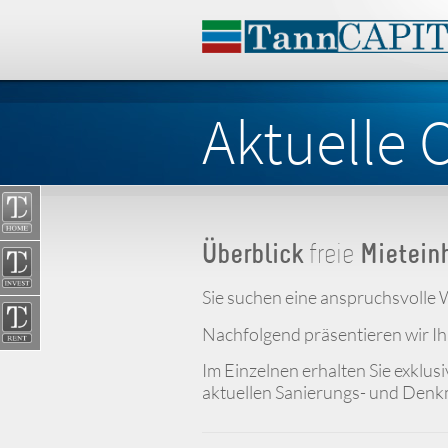
Aktuelle 
Überblick
freie
Mietein
Sie suchen eine anspruchsvolle
Nachfolgend präsentieren wir I
Im Einzelnen erhalten Sie exklus
aktuellen Sanierungs- und Den