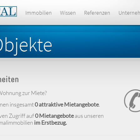
Immobilien
Wissen
Referenzen
Unterne
Objekte
heiten
 Wohnung zur Miete?
hnen insgesamt
0 attraktive Mietangebote
.
iven Zugriff auf
0 Mietangebote
aus unseren
kmalimmobilien
im Erstbezug.