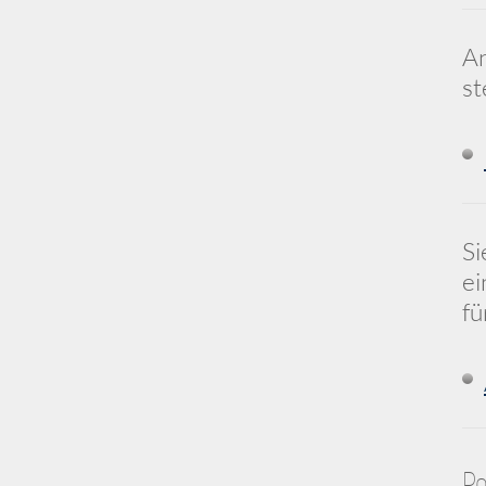
An
st
Si
ei
fü
Po