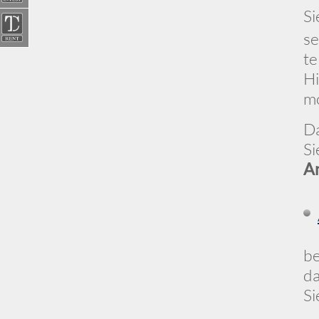
Si
se
te
Hi
mo
Da
Si
A
be
da
Si