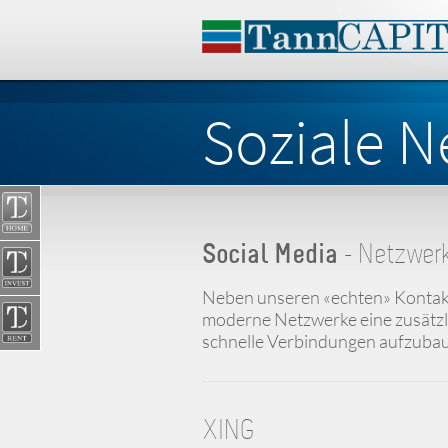
Soziale N
Social Media
- Netzwer
Neben unseren «echten» Kontakt
moderne Netzwerke eine zusätzli
schnelle Verbindungen aufzubaue
XING