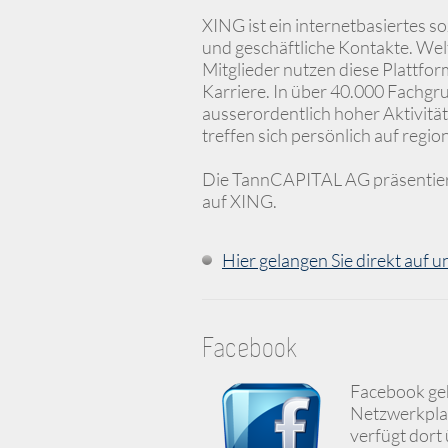
XING ist ein internetbasiertes s
und geschäftliche Kontakte. Wel
Mitglieder nutzen diese Plattfor
Karriere. In über 40.000 Fachgr
ausserordentlich hoher Aktivitä
treffen sich persönlich auf regi
Die TannCAPITAL AG präsentiert
auf XING.
Hier gelangen Sie direkt auf u
Facebook
Facebook geh
Netzwerkplat
verfügt dort 