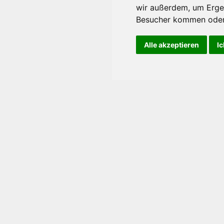
wir außerdem, um Erge
Besucher kommen oder 
Alle akzeptieren
Ic
ternehmen
News
Kont
ortrait
Corporate News
Kontaktfo
ere & Jobs
Ad-hoc
Suche & R
le Projekte
Pressemitteilungen
Pressestimmen