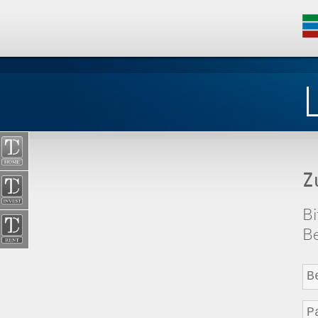
Z
Bi
Be