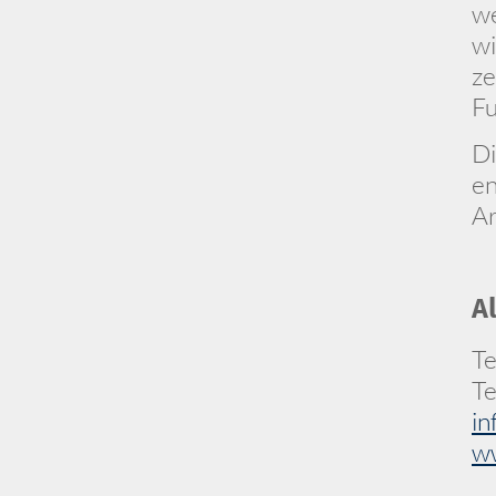
we
wi
ze
Fu
Di
en
Ar
A
Te
Te
in
ww