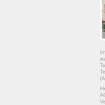
Im
au
Ta
Te
(A
He
AG
Ve