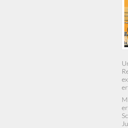
Un
Re
ex
er
Mi
er
Sc
Ju