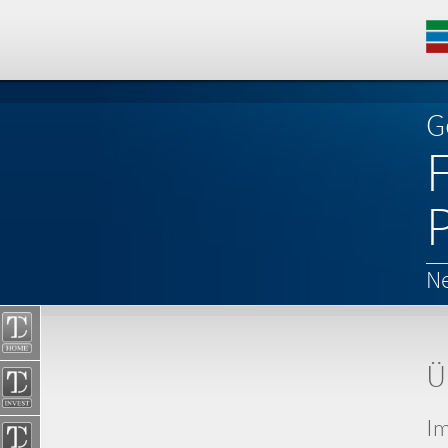
G
Ne
Ü
I